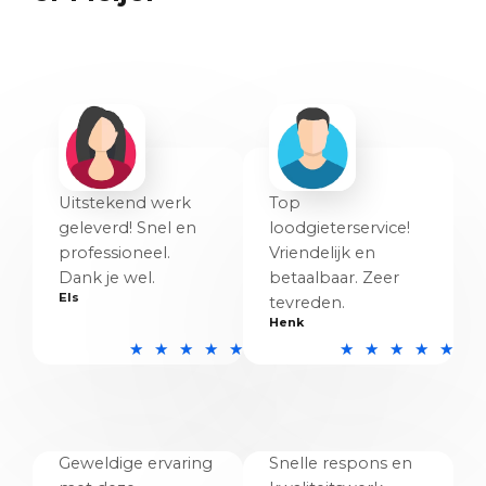
Uitstekend werk
Top
geleverd! Snel en
loodgieterservice!
professioneel.
Vriendelijk en
Dank je wel.
betaalbaar. Zeer
Els
tevreden.
Henk
5
5
★
★
★
★
★
★
★
★
★
★
/
/
5
5
Geweldige ervaring
Snelle respons en