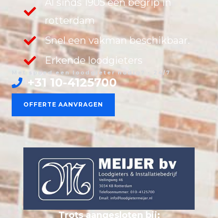
Al sinds 1905 een begrip in
rotterdam
Snel een vakman beschikbaar.
Erkende loodgieters
Met spoed een loodgieter nodig? - 24/7
+31 10-4125700
OFFERTE AANVRAGEN
Trots aangesloten bij: