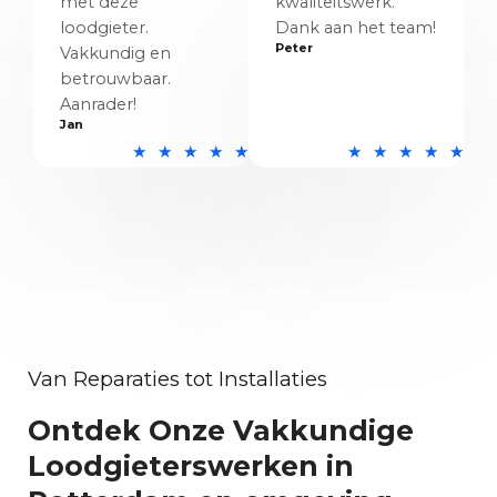
met deze
kwaliteitswerk.
loodgieter.
Dank aan het team!
Peter
Vakkundig en
betrouwbaar.
Aanrader!
Jan
5
5
★
★
★
★
★
★
★
★
★
★
/
/
5
5
Van Reparaties tot Installaties
Ontdek Onze Vakkundige
Loodgieterswerken in