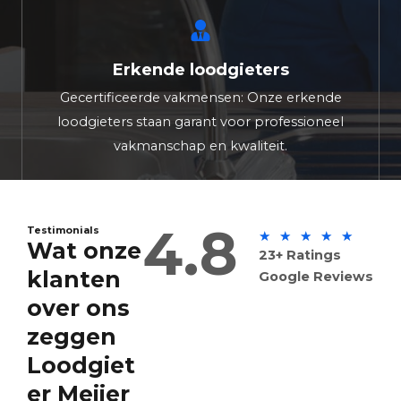
Erkende loodgieters
Gecertificeerde vakmensen: Onze erkende
loodgieters staan garant voor professioneel
vakmanschap en kwaliteit.
4.8
Testimonials
5
★
★
★
★
★
Wat onze
23+ Ratings
/
klanten
Google Reviews
5
over ons
zeggen
Loodgiet
er Meijer